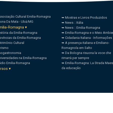
sociação Cultural Emilia-Romagna
➥ Mostras e Livros Produzidos
Zona Da Mata - Ubá/MG
➥ News :: Itália
milia-Romagna ▾
➥ News :: Emilia-Romagna
stória da Emilia-Romagna
➥ Emilia-Romagna e o Meio Ambie
ovíncias da Emilia-Romagna
➥ Cidadania Italiana - Informações
trimônio Cultural
➥ A presença italiana e Emiliano-
urismo
Romagnola em Salto
nogastronomia
➥ Da Bologna risuona la voce che
iversidades na Emilia-Romagna
rimarrà per sempre
ádio Emilia-Romagna
➥ Emilia-Romagna: La Strada Maes
da educação
ersos ▾