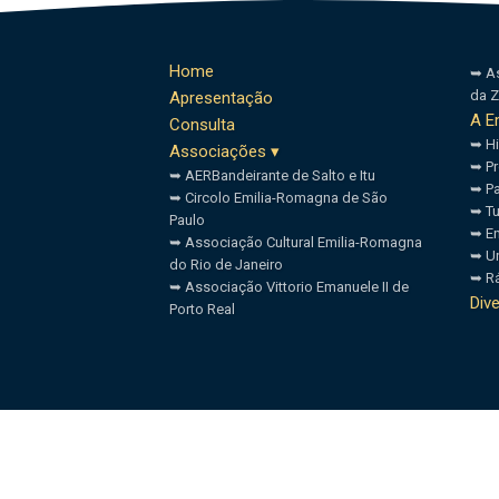
Home
➥ As
da 
Apresentação
A E
Consulta
➥ Hi
Associações ▾
➥ Pr
➥ AERBandeirante de Salto e Itu
➥ Pa
➥ Circolo Emilia-Romagna de São
➥ T
Paulo
➥ E
➥ Associação Cultural Emilia-Romagna
➥ Un
do Rio de Janeiro
➥ R
➥ Associação Vittorio Emanuele II de
Div
Porto Real