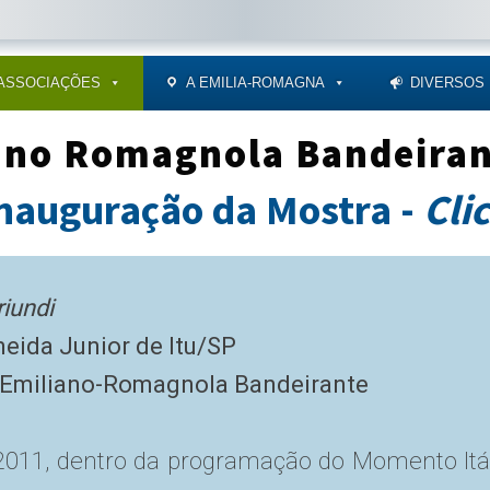
ASSOCIAÇÕES
A EMILIA-ROMAGNA
DIVERSOS
ano Romagnola Bandeiran
auguração da Mostra -
Clic
riundi
meida Junior de Itu/SP
 Emiliano-Romagnola Bandeirante
011, dentro da programação do Momento Itáli