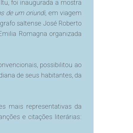
Itu, foi inaugurada a mostra
hos de um oriundi
, em viagem
ógrafo saltense José Roberto
 Emilia Romagna organizada
onvencionais, possibilitou ao
idiana de seus habitantes, da
es mais representativas da
ções e citações literárias::