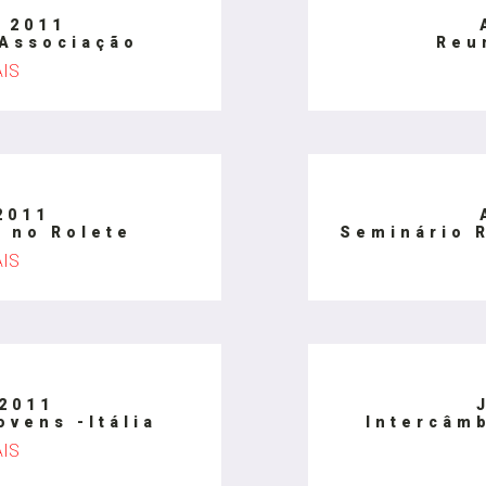
 2011
 Associação
Reu
AIS
2011
 no Rolete
Seminário 
AIS
2011
ovens -Itália
Intercâmb
AIS