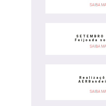
SAIBA M
SETEMBRO 
Feijoada so
SAIBA M
Realizaçõ
AERBande
SAIBA M