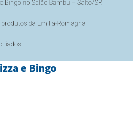
 e Bingo no Salão Bambu – Salto/SP.
a produtos da Emilia-Romagna.
sociados
izza e Bingo