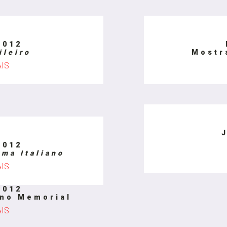
2012
ileiro
Mostr
AIS
2012
ema Italiano
AIS
2012
no Memorial
AIS