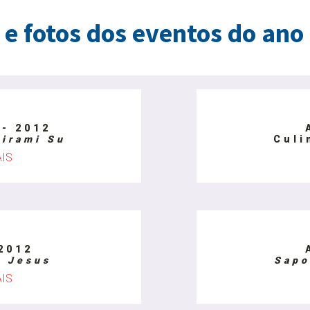
 e fotos dos eventos do ano
- 2012
Tirami Su
Culi
AIS
2012
o
Jesus
Sapo
AIS