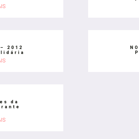
AIS
– 2012
NO
lidária
P
AIS
es da
irante
AIS